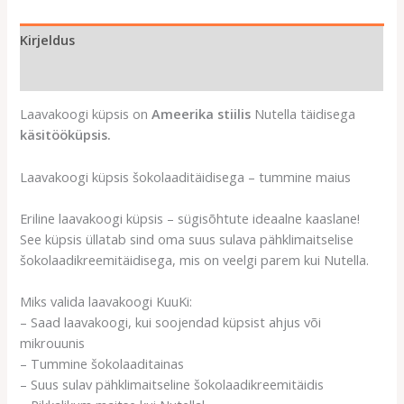
Kirjeldus
Arvustused (0)
Laavakoogi küpsis on
Ameerika stiilis
Nutella täidisega
käsitööküpsis.
Laavakoogi küpsis šokolaaditäidisega – tummine maius
Eriline laavakoogi küpsis – sügisõhtute ideaalne kaaslane!
See küpsis üllatab sind oma suus sulava pähklimaitselise
šokolaadikreemitäidisega, mis on veelgi parem kui Nutella.
Miks valida laavakoogi KuuKi:
– Saad laavakoogi, kui soojendad küpsist ahjus või
mikrouunis
– Tummine šokolaaditainas
– Suus sulav pähklimaitseline šokolaadikreemitäidis