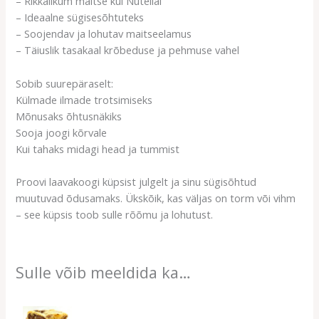
– Rikkalikum maitse kui Nutellal
– Ideaalne sügisesõhtuteks
– Soojendav ja lohutav maitseelamus
– Täiuslik tasakaal krõbeduse ja pehmuse vahel
Sobib suurepäraselt:
Külmade ilmade trotsimiseks
Mõnusaks õhtusnäkiks
Sooja joogi kõrvale
Kui tahaks midagi head ja tummist
Proovi laavakoogi küpsist julgelt ja sinu sügisõhtud
muutuvad õdusamaks. Ükskõik, kas väljas on torm või vihm
– see küpsis toob sulle rõõmu ja lohutust.
Sulle võib meeldida ka…