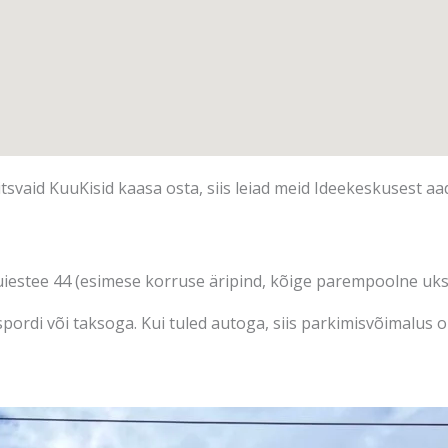
tsvaid KuuKisid kaasa osta, siis leiad meid Ideekeskusest aad
iestee 44 (esimese korruse äripind, kõige parempoolne uks
spordi või taksoga. Kui tuled autoga, siis parkimisvõimalus o