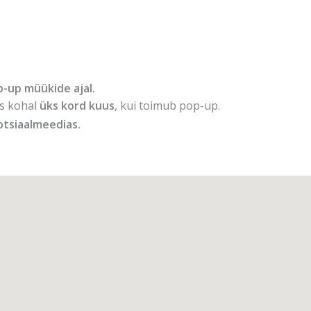
p-up müükide ajal.
as kohal
üks kord kuus
, kui toimub pop-up.
otsiaalmeedias.