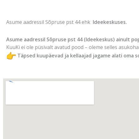
Asume aadressil Sõpruse pst 44 ehk
Ideekeskuses
.
Asume aadressil Sõpruse pst 44 (Ideekeskus) ainult po
KuuKi ei ole püsivalt avatud pood – oleme selles asukoh
Täpsed kuupäevad ja kellaajad jagame alati oma s