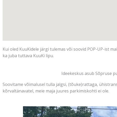
Kui oled KuuKidele järgi tulemas või soovid POP-UP-ist mai
ka juba tuttava KuuKi lipu.
Ideekeskus asub Sõpruse pu
Soovitame võimalusel tulla jalgsi, (tõuke)rattaga, ühistran
kõrvaltänavatel, meie maja juures parkimiskohti ei ole.